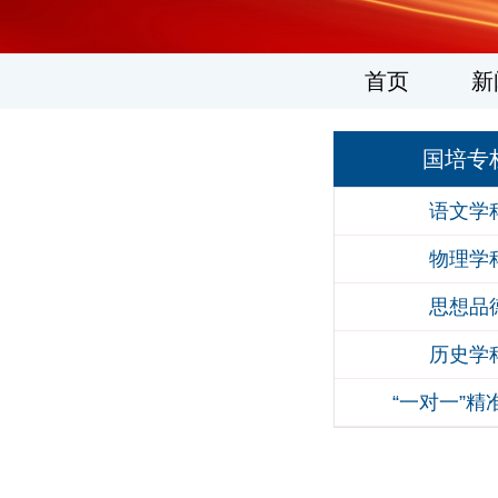
1
2
3
4
5
6
首页
新
国培专
语文学
物理学
思想品
历史学
“一对一”精