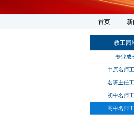
1
2
3
4
5
6
首页
新
教工园
专业成
中原名师
名班主任
初中名师
高中名师