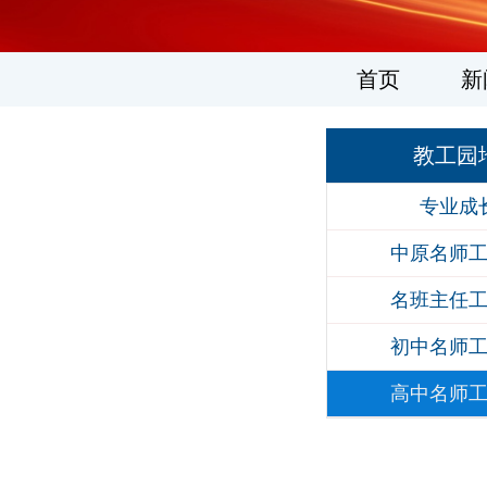
1
2
3
4
5
6
首页
新
教工园
专业成
中原名师
名班主任
初中名师
高中名师